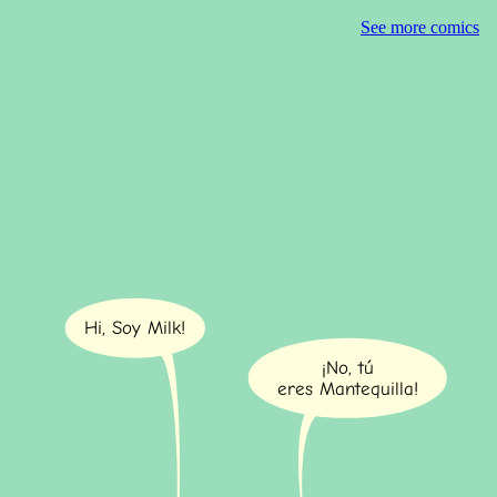
See more comics
Hi, Soy Milk!
¡No, tú
eres Mantequilla!